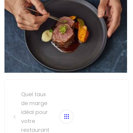
Post
navigation
Quel taux
de marge
idéal pour
votre
restaurant