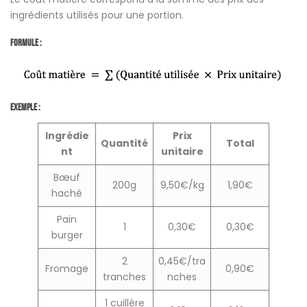
ingrédients utilisés pour une portion.
Formule :
Exemple :
Ingrédie
Prix
Quantité
Total
nt
unitaire
Bœuf
200g
9,50€/kg
1,90€
haché
Pain
1
0,30€
0,30€
burger
2
0,45€/tra
Fromage
0,90€
tranches
nches
1 cuillère