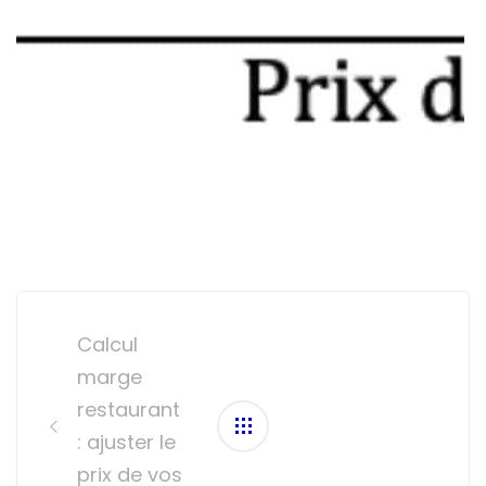
Post
navigation
Calcul
marge
restaurant
: ajuster le
prix de vos