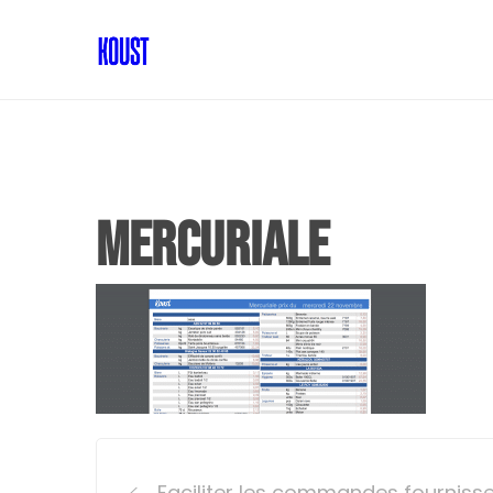
mercuriale
Post
Faciliter les commandes fourniss