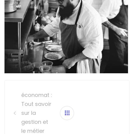
Post
navigation
économat :
Tout savoir
sur la
gestion et
le métier