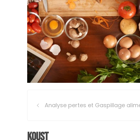
Post
Analyse pertes et Gaspillage alime
navigation
Koust