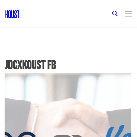
JDCXKoust FB