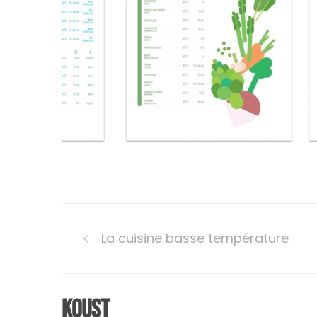
Post
La cuisine basse température
navigation
Koust