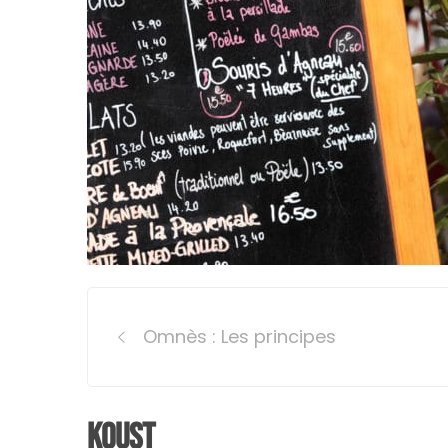
Post
Omnès : Les principes
navigation
Koust