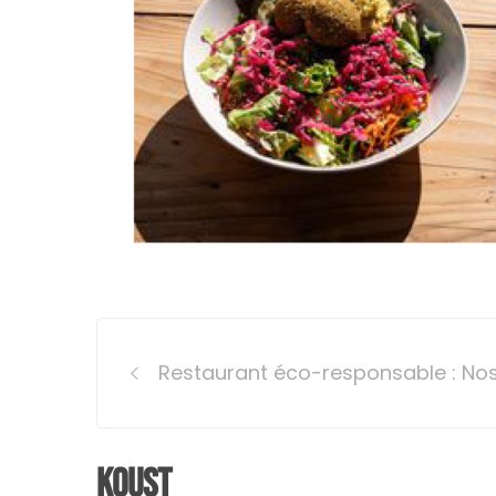
Post
Restaurant éco-responsable : Nos 
navigation
Koust