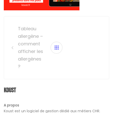
Post
navigation
Tableau
allergène –
comment
afficher les
allergènes
?
Koust
A propos
Koust est un logiciel de gestion dédié aux métiers CHR.