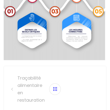
Post
navigation
Traçabilité
alimentaire
en
restauration