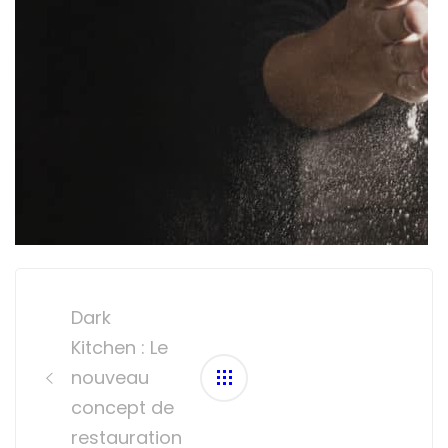
Post
navigation
Dark
Kitchen : Le
nouveau
concept de
restauration