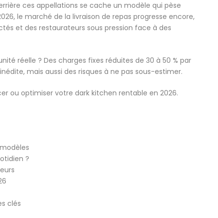
 derrière ces appellations se cache un modèle qui pèse
2026, le marché de la livraison de repas progresse encore,
és et des restaurateurs sous pression face à des
té réelle ? Des charges fixes réduites de 30 à 50 % par
é inédite, mais aussi des risques à ne pas sous-estimer.
cer ou optimiser votre dark kitchen rentable en 2026.
t modèles
tidien ?
teurs
26
es clés