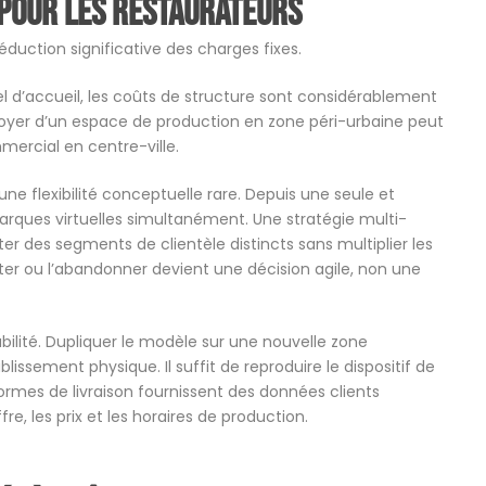
 pour les restaurateurs
éduction significative des charges fixes.
l d’accueil, les coûts de structure sont considérablement
e loyer d’un espace de production en zone péri-urbaine peut
mmercial en centre-ville.
e flexibilité conceptuelle rare. Depuis une seule et
 marques virtuelles simultanément. Une stratégie multi-
r des segments de clientèle distincts sans multiplier les
ter ou l’abandonner devient une décision agile, non une
bilité. Dupliquer le modèle sur une nouvelle zone
issement physique. Il suffit de reproduire le dispositif de
ormes de livraison fournissent des données clients
re, les prix et les horaires de production.