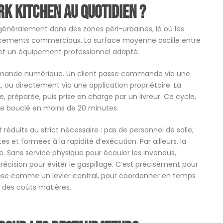
k kitchen au quotidien ?
e généralement dans des zones péri-urbaines, là où les
acements commerciaux. La surface moyenne oscille entre
 et un équipement professionnel adapté.
commande numérique. Un client passe commande via une
 ou directement via une application propriétaire. La
réparée, puis prise en charge par un livreur. Ce cycle,
re bouclé en moins de 20 minutes.
réduits au strict nécessaire : pas de personnel de salle,
s et formées à la rapidité d’exécution. Par ailleurs, la
e. Sans service physique pour écouler les invendus,
écision pour éviter le gaspillage. C’est précisément pour
se comme un levier central, pour coordonner en temps
i des coûts matières.