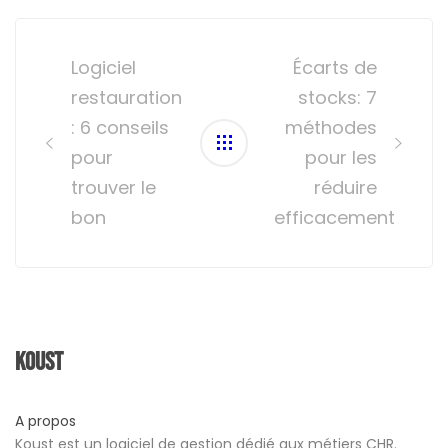
Post
navigation
Logiciel
Écarts de
restauration
stocks: 7
: 6 conseils
méthodes
pour
pour les
trouver le
réduire
bon
efficacement
Koust
A propos
Koust est un logiciel de gestion dédié aux métiers CHR.