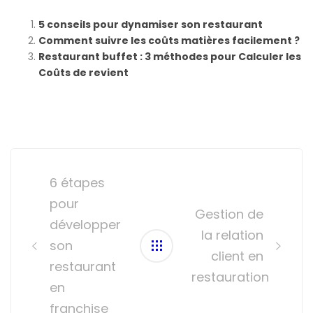
5 conseils pour dynamiser son restaurant
Comment suivre les coûts matières facilement ?
Restaurant buffet : 3 méthodes pour Calculer les
Coûts de revient
Post
navigation
6 étapes
pour
Gestion de
développer
la relation
son
client en
restaurant
restauration
en
franchise