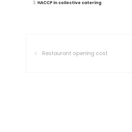
HACCP in collective catering
Post
navigation
Restaurant opening cost