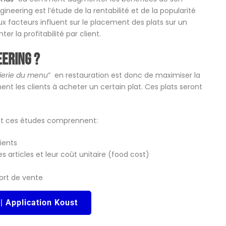
neering est l’étude de la rentabilité et de la popularité
 facteurs influent sur le placement des plats sur un
er la profitabilité par client.
eering ?
ierie du menu
” en restauration est donc de maximiser la
nt les clients à acheter un certain plat. Ces plats seront
uent ces études comprennent:
ients
s articles et leur coût unitaire (food cost)
ort de vente
 | Application Koust