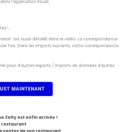
ans l’application Koust :
ntes”…
caisse” est aussi détaillé dans la vidéo. La correspondance
eule fois. Dans les imports suivants, cette correspondance
riel pour d’autres exports / imports de données d’autres
OUST MAINTENANT
se Zelty est enfin arrivée !
n restaurant
es ventes de son restaurant