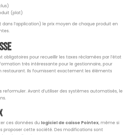
clus)
oduit (plat)
dans l’application) le prix moyen de chaque produit en
ntes.
isse
t obligatoires pour recueillir les taxes réclamées par l’état
ormation très intéressante pour le gestionnaire, pour
 restaurant. Ils fournissent exactement les éléments
es reformuler. Avant d’utiliser des systèmes automatisés, le
ns.
x
rter ces données du
logiciel de caisse Pointex
, même si
s proposer cette société. Des modifications sont