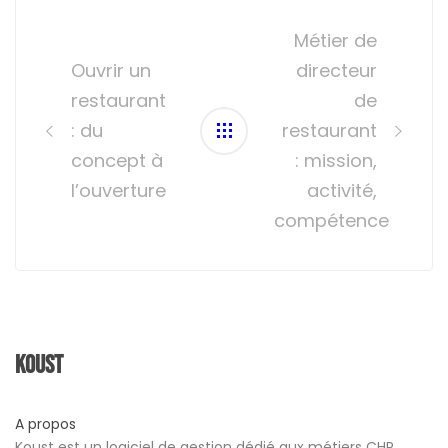
Post
navigation
Métier de
Ouvrir un
directeur
restaurant
de
: du
restaurant
concept à
: mission,
l’ouverture
activité,
compétence
Koust
A propos
Koust est un logiciel de gestion dédié aux métiers CHR.