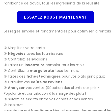
l’ambiance de travail, tous les ingrédients de la réussite.
ESSAYEZ KOUST MAINTENANT
Les règles simples et fondamentales pour optimiser la rentabi
:
① Simplifiez votre carte
②
Négociez
avec les fournisseurs
③ Contrôlez les livraisons
④ Faites un
inventaire
complet tous les mois.
⑤ Contrôlez la
marge brute
tous les mois.
⑥ Faites des
fiches techniques
pour vos plats principaux
⑦ Calculez vos
coûts de revient
⑧
Analyser
vos ventes (Réaction des clients aux prix –
Popularité et contribution à la marge des plats)
⑨ Suivez les
écarts
entre vos achats et vos ventes
⑩ Inspirez-
vous de
ce qui fonctionne
bien et essayer des
nouveautés